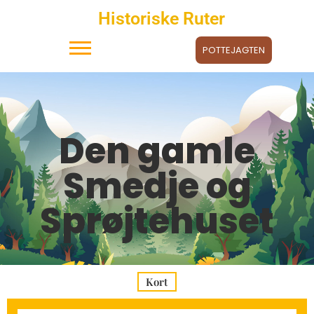
Historiske Ruter
POTTEJAGTEN
Den gamle
Smedje og
Sprøjtehuset
Kort