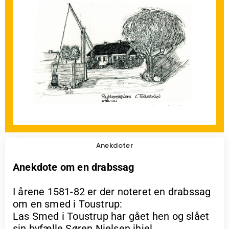
Anekdoter
Anekdote om en drabssag
I årene 1581-82 er der noteret en drabssag
om en smed i Toustrup:
Las Smed i Toustrup har gået hen og slået
sin byfælle Søren Nielsen ihjel.