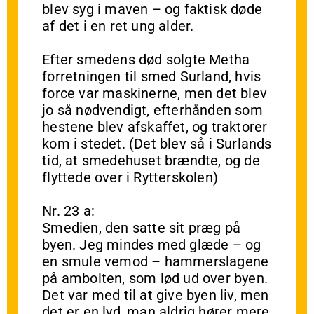
blev syg i maven – og faktisk døde
af det i en ret ung alder.
Efter smedens død solgte Metha
forretningen til smed Surland, hvis
force var maskinerne, men det blev
jo så nødvendigt, efterhånden som
hestene blev afskaffet, og traktorer
kom i stedet. (Det blev så i Surlands
tid, at smedehuset brændte, og de
flyttede over i Rytterskolen)
Nr. 23 a:
Smedien, den satte sit præg på
byen. Jeg mindes med glæde – og
en smule vemod – hammerslagene
på ambolten, som lød ud over byen.
Det var med til at give byen liv, men
det er en lyd, man aldrig hører mere