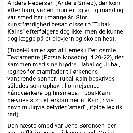
Anders Pedersen (Anders Smed), der kom
efter ham, var en munter og vittig mand og
var smed her i mange år. Stor
kunstfærdighed besad disse to ”Tubal-
Kains” efterfølgere dog ikke, men de kunne
dog lægge på et plovjern og sko en hest.
(Tubal-Kain er søn af Lemek i Det gamle
Testamente (Første Mosebog, 4,20-22), der
sammen med sine brødre, Jabal og Jubal,
regnes for stamfader til ørkenens
vandrende sønner. Tubal-Kain beskrives
således som ophav til omrejsende
håndværkere og finsmede. Tubal-Kain
nævnes som efterkommer af Kain, hvis
navn muligvis betyder 'smed'., ifølge lex.dk,
red)
Den næste smed var Jens Sørensen, der
var en flittig og arbejdsom mand. Og ihh