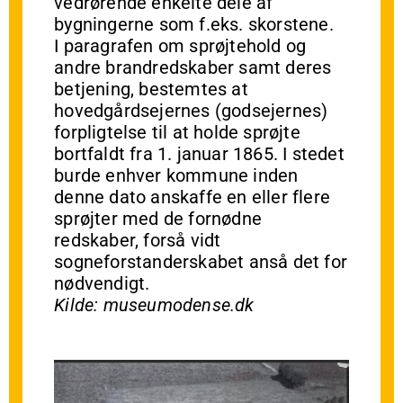
vedrørende enkelte dele af
bygningerne som f.eks. skorstene.
I paragrafen om sprøjtehold og
andre brandredskaber samt deres
betjening, bestemtes at
hovedgårdsejernes (godsejernes)
forpligtelse til at holde sprøjte
bortfaldt fra 1. januar 1865. I stedet
burde enhver kommune inden
denne dato anskaffe en eller flere
sprøjter med de fornødne
redskaber, forså vidt
sogneforstanderskabet anså det for
nødvendigt.
Kilde: museumodense.dk